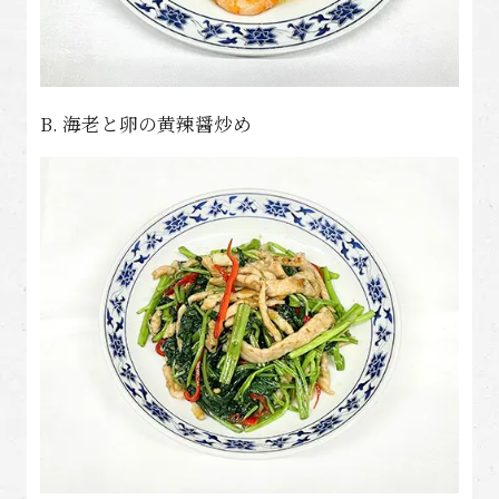
B. 海老と卵の黄辣醤炒め