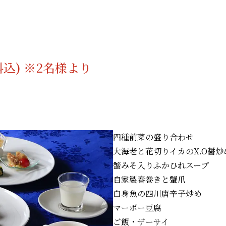
込) ※2名様より
四種前菜の盛り合わせ
大海老と花切りイカのX.O醤炒
蟹みそ入りふかひれスープ
自家製春巻きと蟹爪
白身魚の四川唐辛子炒め
マーボー豆腐
ご飯・ザーサイ