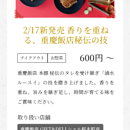
2/17新発売 香りを重ね
る、重慶飯店秘伝の技
600円 〜
テイクアウト
お惣菜
重慶飯店 本館 秘伝のタレを受け継ぎ「滷水
ルースイ」の技を磨き上げました。香りを
重ね、旨みを継ぎ足し、時間が育てる味を
ご賞味ください。
取り扱い店舗
重慶飯店 GIFT&DELI シァル桜木町店