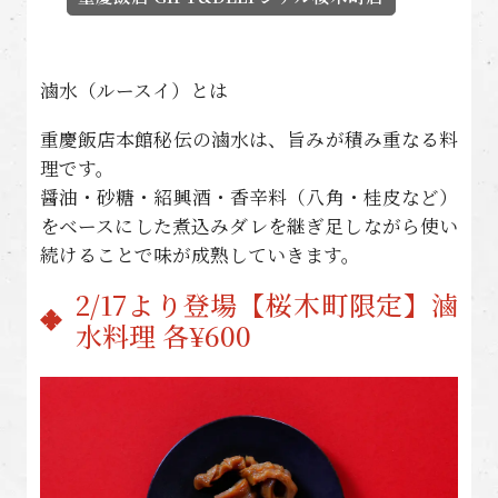
滷水（ルースイ）とは
重慶飯店本館秘伝の滷水は、旨みが積み重なる料
理です。
醤油・砂糖・紹興酒・香辛料（八角・桂皮など）
をベースにした煮込みダレを継ぎ足しながら使い
続けることで味が成熟していきます。
2/17より登場【桜木町限定】滷
水料理 各¥600