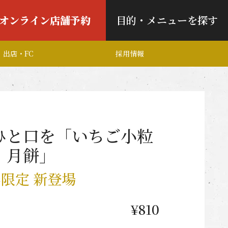
オンライン店舗予約
目的・メニューを探す
出店・FC
採用情報
ひと口を「いちご小粒
月餅」
限定 新登場
¥810