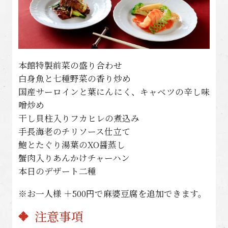
本館特製前菜の盛り合わせ
白身魚と七種野菜の香り炒め
国産サーロインと葉にんにく、キャベツの辛し味
噌炒め
干し貝柱入りフカヒレの煮込み
手長海老のチリソース仕立て
鮑とたぐり湯葉のXO醤蒸し
蟹肉入りあんかけチャーハン
本日のデザート二種
※お一人様 ＋500円で麻婆豆腐を追加できます。
注意事項