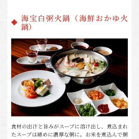
海宝白粥火鍋（海鮮おかゆ火
鍋）
食材の出汁と旨みがスープに溶け出し、煮込まれ
たスープは締めに濃厚な粥に。お米を煮込んで粥