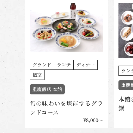
グランド
ランチ
ディナー
ラン
個室
重慶
重慶飯店 本館
本館
旬の味わいを堪能するグラ
鍋 」
ンドコース
¥8,000〜