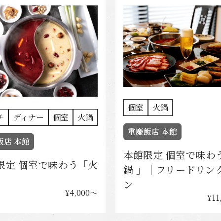
個室
火鍋
チ
ディナー
個室
火鍋
重慶飯店 本館
飯店 本館
本館限定 個室で味わ
限定 個室で味わう「火
鍋 」｜フリードリン
ン
¥4,000〜
¥11