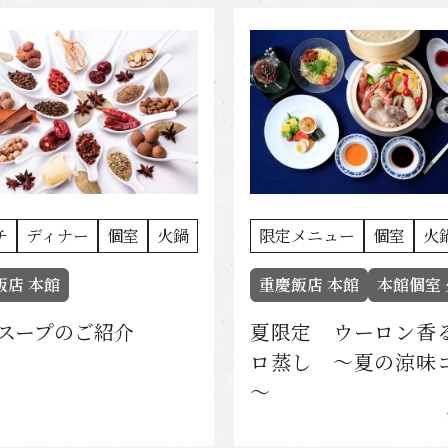
チ
ディナー
個室
火鍋
限定メニュー
個室
火
飯店 本館
重慶飯店 本館
本館個室
 スープのご紹介
夏限定 ウーロン香
ロ蒸し ～夏の涼味
～