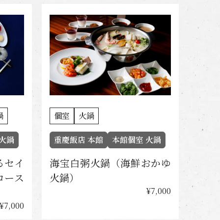
鍋
個室
火鍋
 火鍋
重慶飯店 本館
本館個室 火鍋
るセイ
海宝白粥火鍋（海鮮おかゆ
コース
火鍋）
¥7,000
¥7,000