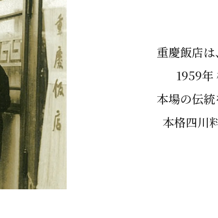
重慶飯店は
1959
本場の伝統
本格四川