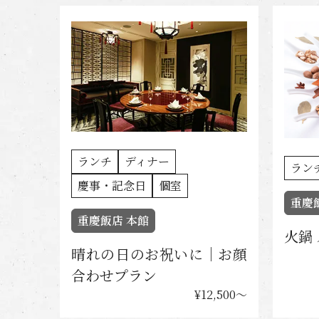
ランチ
ディナー
ラン
慶事・記念日
個室
重慶
重慶飯店 本館
火鍋
晴れの日のお祝いに｜お顔
合わせプラン
¥12,500〜