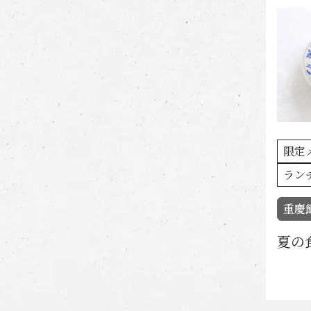
限定
ラン
重慶
夏の