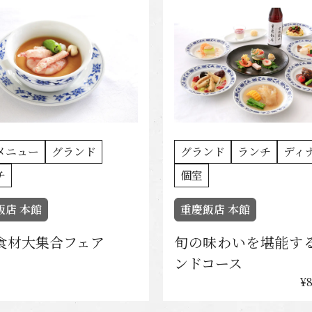
メニュー
グランド
グランド
ランチ
ディ
チ
個室
飯店 本館
重慶飯店 本館
食材大集合フェア
旬の味わいを堪能す
ンドコース
¥