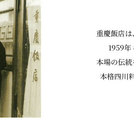
重慶飯店は
1959
本場の伝統
本格四川