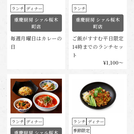
ランチ
ディナー
ランチ
重慶厨房 シァル桜木
重慶厨房 シァル桜木
町店
町店
毎週月曜日はカレーの
ご飯がすすむ平日限定
日
14時までのランチセッ
ト
¥1,100〜
ランチ
ディナー
ランチ
ディナー
季節限定
重慶厨房 シァル桜木