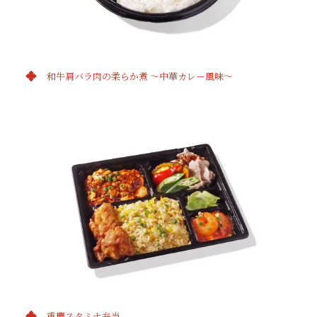
和牛肩バラ肉の柔らか煮 ～中華カレー風味～
重慶スタミナ弁当