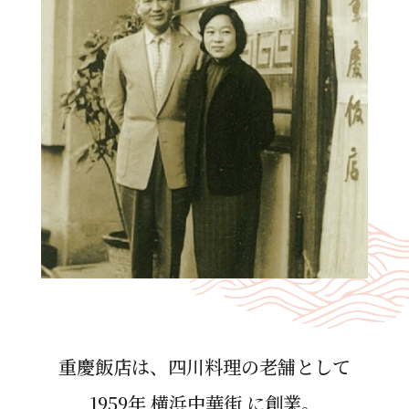
重慶飯店は、四川料理の⽼舗として
1959年 横浜中華街 に創業。