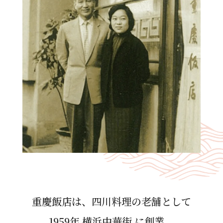
重慶飯店は、四川料理の⽼舗として
1959年 横浜中華街 に創業。