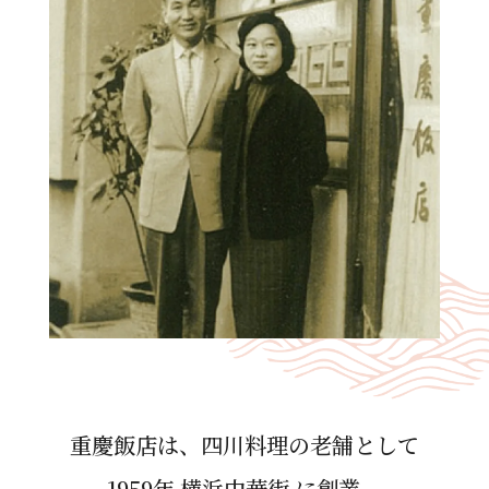
重慶飯店は、四川料理の⽼舗として
1959年 横浜中華街 に創業。