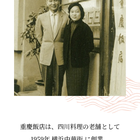
重慶飯店は、四川料理の⽼舗として
1959年 横浜中華街 に創業。