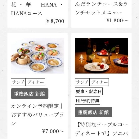
んだランチコース&ラ
花・華 HANA・
ンチセットメニュー
HANAコース
¥1,800〜
￥8,700
ランチ
ディナー
ランチ
ディナー
慶事・記念日
重慶飯店 新館
HP予約特典
オンライン予約限定｜
重慶飯店 新館
おすすめバリュープラ
ン
【特別なテーブルコー
¥7,000〜
ディネートで】アニバ